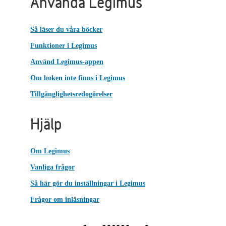
Använda Legimus
Så läser du våra böcker
Funktioner i Legimus
Använd Legimus-appen
Om boken inte finns i Legimus
Tillgänglighetsredogörelser
Hjälp
Om Legimus
Vanliga frågor
Så här gör du inställningar i Legimus
Frågor om inläsningar