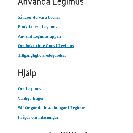
Använda Legimus
Så läser du våra böcker
Funktioner i Legimus
Använd Legimus-appen
Om boken inte finns i Legimus
Tillgänglighetsredogörelser
Hjälp
Om Legimus
Vanliga frågor
Så här gör du inställningar i Legimus
Frågor om inläsningar