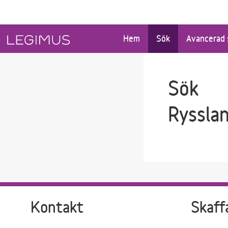
Gå till sökfältet
Gå till huvudinnehåll
Hem
Sök
Avancerad 
Sök
Ryssla
Kontakt
Skaff