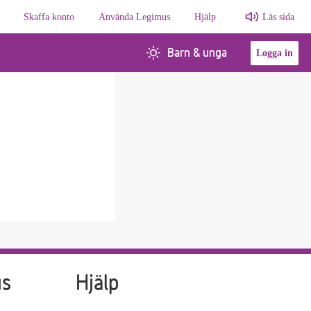
Skaffa konto
Använda Legimus
Hjälp
Läs sida
Barn & unga
Logga in
us
Hjälp