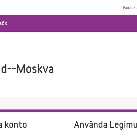
Kontakt
sök
nd--Moskva
a konto
Använda Legim