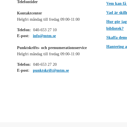
Telefontider
Vem kan få
Vad är skil
Kontaktcenter
Helgfri måndag till fredag 09:00-11:00
Hur gör jag
bibliotek?
Telefon:
040-653 27 10
E-post:
info@mtm.se
Skaffa dem
Hantering a
Punktskrifts- och prenumerationsservice
Helgfri måndag till fredag 09:00-11:00
Telefon:
040-653 27 20
E-post:
punktskrift@mtm.se