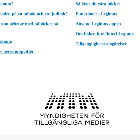
 konto?
Så läser du våra böcker
lnaden på en talbok och en ljudbok?
Funktioner i Legimus
 som arbetar med talböcker på
Använd Legimus-appen
Om boken inte finns i Legimus
okonto
Tillgänglighetsredogörelser
v personuppgifter