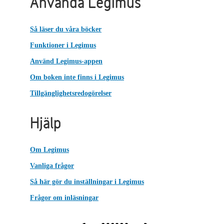
Använda Legimus
Så läser du våra böcker
Funktioner i Legimus
Använd Legimus-appen
Om boken inte finns i Legimus
Tillgänglighetsredogörelser
Hjälp
Om Legimus
Vanliga frågor
Så här gör du inställningar i Legimus
Frågor om inläsningar