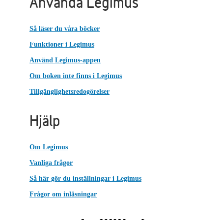
Använda Legimus
Så läser du våra böcker
Funktioner i Legimus
Använd Legimus-appen
Om boken inte finns i Legimus
Tillgänglighetsredogörelser
Hjälp
Om Legimus
Vanliga frågor
Så här gör du inställningar i Legimus
Frågor om inläsningar