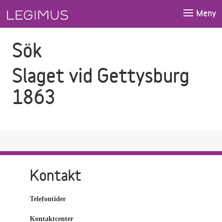
Gå till sökfältet
Gå till huvudinnehåll
Meny
Sök
Slaget vid Gettysburg
1863
Kontakt
Telefontider
Kontaktcenter