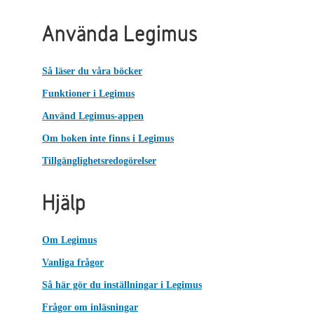
Använda Legimus
Så läser du våra böcker
Funktioner i Legimus
Använd Legimus-appen
Om boken inte finns i Legimus
Tillgänglighetsredogörelser
Hjälp
Om Legimus
Vanliga frågor
Så här gör du inställningar i Legimus
Frågor om inläsningar