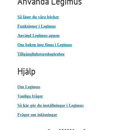
Använda Legimus
Så läser du våra böcker
Funktioner i Legimus
Använd Legimus-appen
Om boken inte finns i Legimus
Tillgänglighetsredogörelser
Hjälp
Om Legimus
Vanliga frågor
Så här gör du inställningar i Legimus
Frågor om inläsningar