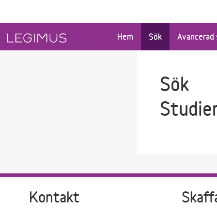
Gå till sökfältet
Gå till huvudinnehåll
Hem
Sök
Avancerad 
Sök
Studie
Kontakt
Skaff