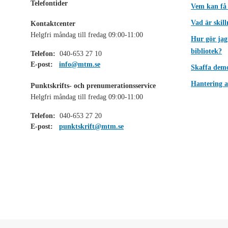
Telefontider
Vem kan få
Vad är skil
Kontaktcenter
Helgfri måndag till fredag 09:00-11:00
Hur gör jag
bibliotek?
Telefon:
040-653 27 10
E-post:
info@mtm.se
Skaffa dem
Hantering a
Punktskrifts- och prenumerationsservice
Helgfri måndag till fredag 09:00-11:00
Telefon:
040-653 27 20
E-post:
punktskrift@mtm.se