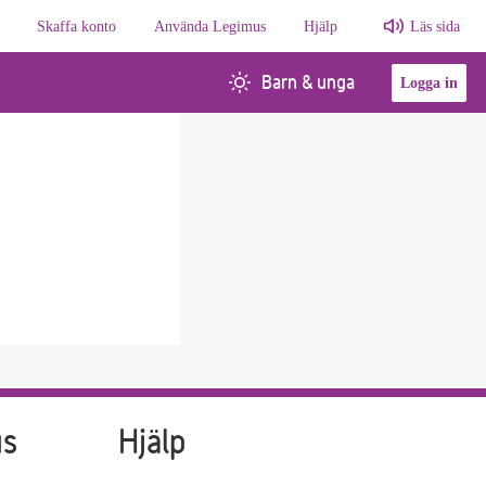
Skaffa konto
Använda Legimus
Hjälp
Läs sida
Barn & unga
Logga in
us
Hjälp