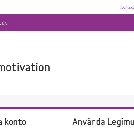
Kontakt
sök
motivation
a konto
Använda Legim