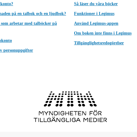
 konto?
Så läser du våra böcker
lnaden på en talbok och en ljudbok?
Funktioner i Legimus
 som arbetar med talböcker på
Använd Legimus-appen
Om boken inte finns i Legimus
okonto
Tillgänglighetsredogörelser
v personuppgifter