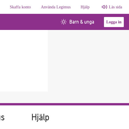
Skaffa konto
Använda Legimus
Hjälp
Läs sida
Barn & unga
Logga in
us
Hjälp