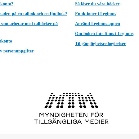
 konto?
Så läser du våra böcker
lnaden på en talbok och en ljudbok?
Funktioner i Legimus
 som arbetar med talböcker på
Använd Legimus-appen
Om boken inte finns i Legimus
okonto
Tillgänglighetsredogörelser
v personuppgifter