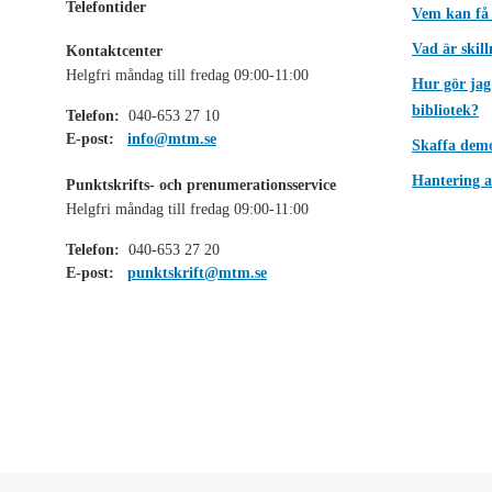
Telefontider
Vem kan få
Vad är skil
Kontaktcenter
Helgfri måndag till fredag 09:00-11:00
Hur gör jag
bibliotek?
Telefon:
040-653 27 10
E-post:
info@mtm.se
Skaffa dem
Hantering a
Punktskrifts- och prenumerationsservice
Helgfri måndag till fredag 09:00-11:00
Telefon:
040-653 27 20
E-post:
punktskrift@mtm.se