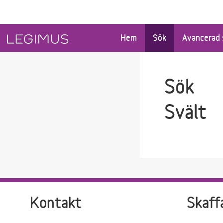
Gå till sökfältet
Gå till huvudinnehåll
Hem
Sök
Avancerad 
Sök
Svält
Kontakt
Skaff