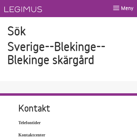
Gå till sökfältet
Gå till huvudinnehåll
Meny
Sök
Sverige--Blekinge--
Blekinge skärgård
Kontakt
Telefontider
Kontaktcenter