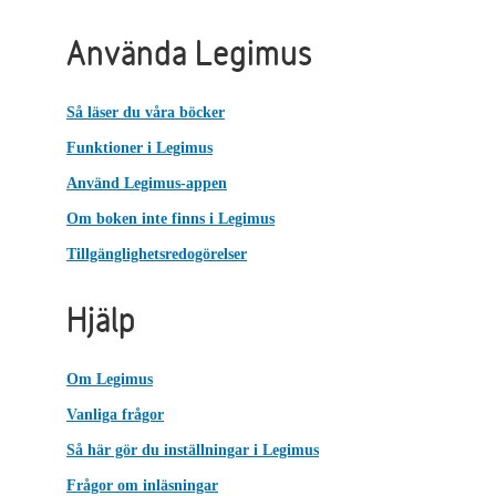
Använda Legimus
Så läser du våra böcker
Funktioner i Legimus
Använd Legimus-appen
Om boken inte finns i Legimus
Tillgänglighetsredogörelser
Hjälp
Om Legimus
Vanliga frågor
Så här gör du inställningar i Legimus
Frågor om inläsningar