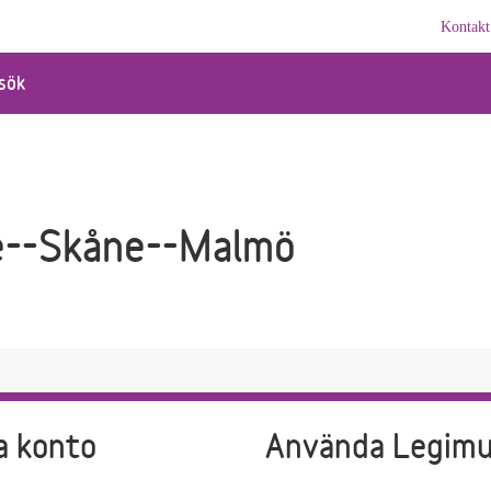
Kontakt
sök
e--Skåne--Malmö
a konto
Använda Legim