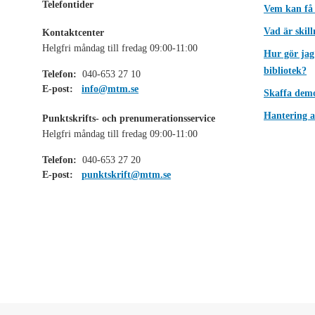
Telefontider
Vem kan få
Vad är skil
Kontaktcenter
Helgfri måndag till fredag 09:00-11:00
Hur gör jag
bibliotek?
Telefon:
040-653 27 10
E-post:
info@mtm.se
Skaffa dem
Hantering a
Punktskrifts- och prenumerationsservice
Helgfri måndag till fredag 09:00-11:00
Telefon:
040-653 27 20
E-post:
punktskrift@mtm.se