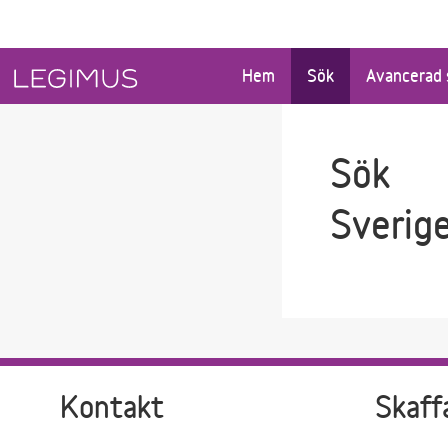
Gå till sökfältet
Gå till huvudinnehåll
Hem
Sök
Avancerad 
Sök
Sverig
Kontakt
Skaff