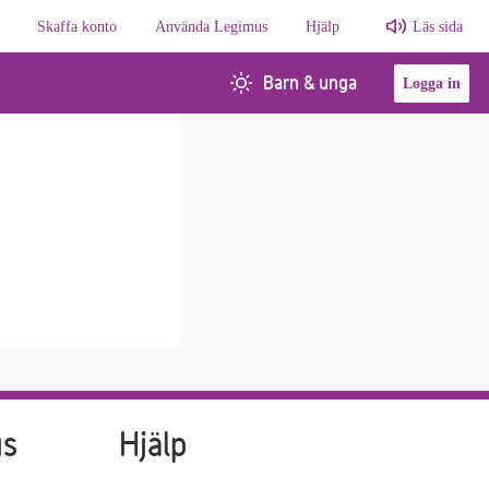
Skaffa konto
Använda Legimus
Hjälp
Läs sida
Barn & unga
Logga in
us
Hjälp