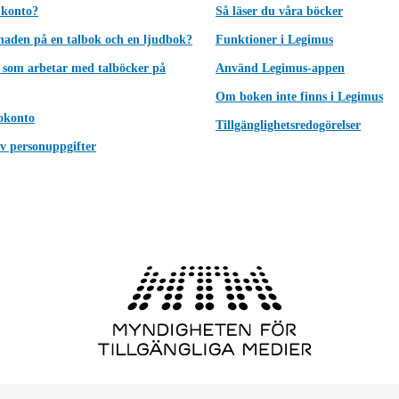
 konto?
Så läser du våra böcker
lnaden på en talbok och en ljudbok?
Funktioner i Legimus
 som arbetar med talböcker på
Använd Legimus-appen
Om boken inte finns i Legimus
okonto
Tillgänglighetsredogörelser
v personuppgifter