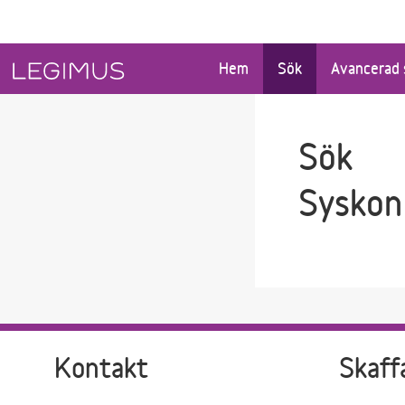
Gå till sökfältet
Gå till huvudinnehåll
Hem
Sök
Avancerad 
Sök
Syskon 
Kontakt
Skaff