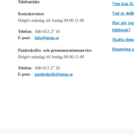
Telefontider
Vem kan få
Vad är skil
Kontaktcenter
Helgfri måndag till fredag 09:00-11:00
Hur gör jag
bibliotek?
Telefon:
040-653 27 10
E-post:
info@mtm.se
Skaffa dem
Hantering a
Punktskrifts- och prenumerationsservice
Helgfri måndag till fredag 09:00-11:00
Telefon:
040-653 27 20
E-post:
punktskrift@mtm.se