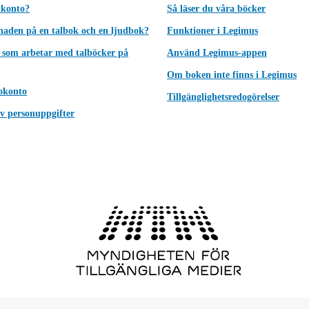
 konto?
Så läser du våra böcker
lnaden på en talbok och en ljudbok?
Funktioner i Legimus
 som arbetar med talböcker på
Använd Legimus-appen
Om boken inte finns i Legimus
okonto
Tillgänglighetsredogörelser
v personuppgifter