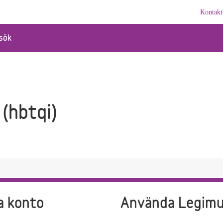
Kontakt
sök
(hbtqi)
a konto
Använda Legim