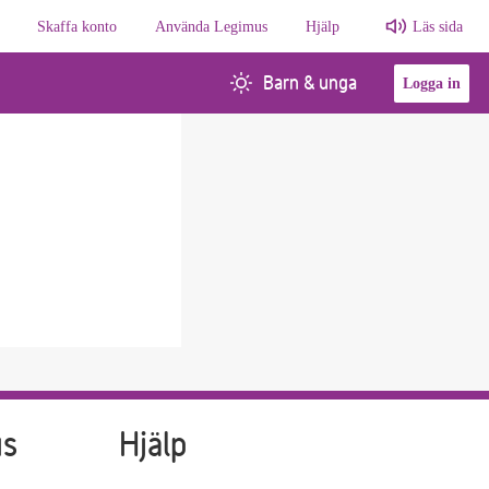
Skaffa konto
Använda Legimus
Hjälp
Läs sida
Barn & unga
Logga in
us
Hjälp