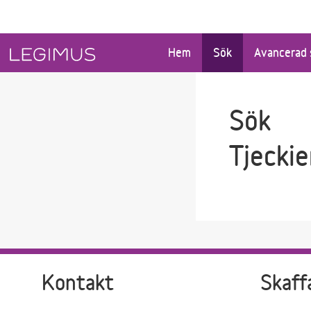
Gå till sökfältet
Gå till huvudinnehåll
Hem
Sök
Avancerad 
Sök
Tjecki
Kontakt
Skaff