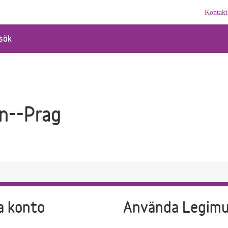
Kontakt
sök
en--Prag
a konto
Använda Legim