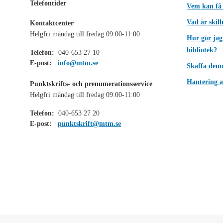
Telefontider
Vem kan få
Vad är skil
Kontaktcenter
Helgfri måndag till fredag 09:00-11:00
Hur gör jag
bibliotek?
Telefon:
040-653 27 10
E-post:
info@mtm.se
Skaffa dem
Hantering a
Punktskrifts- och prenumerationsservice
Helgfri måndag till fredag 09:00-11:00
Telefon:
040-653 27 20
E-post:
punktskrift@mtm.se