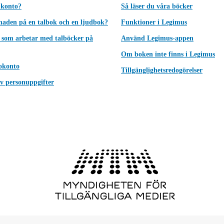
 konto?
Så läser du våra böcker
lnaden på en talbok och en ljudbok?
Funktioner i Legimus
 som arbetar med talböcker på
Använd Legimus-appen
Om boken inte finns i Legimus
okonto
Tillgänglighetsredogörelser
v personuppgifter