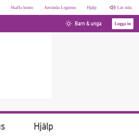
Skaffa konto
Använda Legimus
Hjälp
Läs sida
Barn & unga
Logga in
us
Hjälp