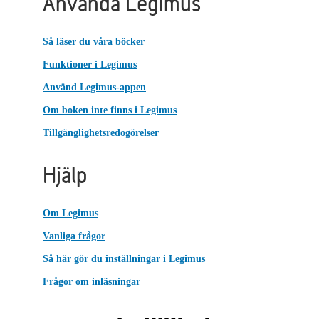
Använda Legimus
Så läser du våra böcker
Funktioner i Legimus
Använd Legimus-appen
Om boken inte finns i Legimus
Tillgänglighetsredogörelser
Hjälp
Om Legimus
Vanliga frågor
Så här gör du inställningar i Legimus
Frågor om inläsningar