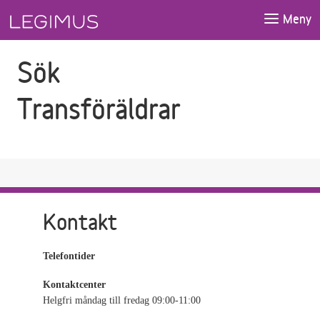
Gå till sökfältet
Gå till huvudinnehåll
Meny
Sök
Transföräldrar
Kontakt
Telefontider
Kontaktcenter
Helgfri måndag till fredag 09:00-11:00