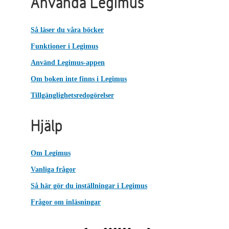
Använda Legimus
Så läser du våra böcker
Funktioner i Legimus
Använd Legimus-appen
Om boken inte finns i Legimus
Tillgänglighetsredogörelser
Hjälp
Om Legimus
Vanliga frågor
Så här gör du inställningar i Legimus
Frågor om inläsningar