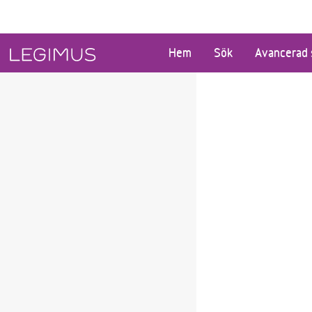
Gå till huvudinnehåll
Hem
Sök
Avancerad 