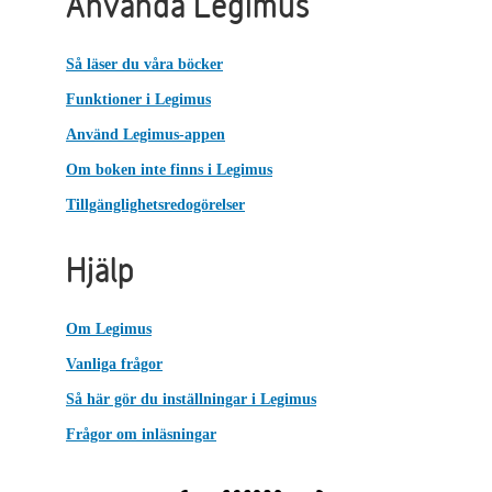
Använda Legimus
Så läser du våra böcker
Funktioner i Legimus
Använd Legimus-appen
Om boken inte finns i Legimus
Tillgänglighetsredogörelser
Hjälp
Om Legimus
Vanliga frågor
Så här gör du inställningar i Legimus
Frågor om inläsningar