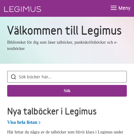
Gå till sökfältet
Gå till huvudinnehåll
Meny
Välkommen till Legimus
Biblioteket för dig som läser talböcker, punktskriftsböcker och e-
textböcker
Sök
böcker
Sök
Nya talböcker i Legimus
Nya talböcker i Legimus
Visa hela listan
Här hittar du några av de talböcker som blivit klara i Legimus under