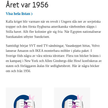
Året var 1956
Året var 1956
Visa hela listan
Kalla kriget blir varmare när en revolt i Ungern slås ner av sovjetiska
trupper och den första flygburna amerikanska vätebomben släpps i
Stilla havet. Allt fler kolonier gör sig fria. När Egypten nationaliserar
Suezkanalen utbyter Suezkrisen.
Samtidigt börjar SVT med TV-sändningar, Vasaskeppet hittas, Volvo
lanserar Amazon och IKEA monterbara möbler i platta paket. I
Sverige föds några av våra största idrottare. Flera ton böcker bränns i
en kampanj i New York och Allen Ginsbergs dikt Howl konfiskeras av
staten och förläggaren åtalas för sedlighetsbrott. Här är några böcker
om och från 1956.