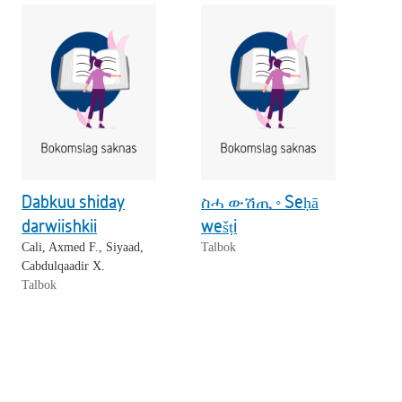
Dabkuu shiday
ስሓ ውሽጢ ◦ Seḥā
darwiishkii
wešṭi
Cali, Axmed F., Siyaad,
Talbok
Cabdulqaadir X.
Talbok