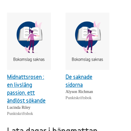
Midnattsrosen :
De saknade
en livslång
sidorna
passion, ett
Alyson Richman
Punktskriftsbok
ändlöst sökande
Lucinda Riley
Punktskriftsbok
Lata dagar i hängmattan