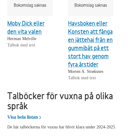
Moby Dick eller
Havsboken eller
den vita valen
Konsten att fånga
en jättehaj från en
Herman Melville
Talbok med text
gummibåt på ett
stort hav genom
fyra årstider
Morten A. Strøksnes
Talbok med text
Talböcker för vuxna på olika
språk
Talböcker för vuxna på olika språk
Visa hela listan
De här talböckerna för vuxna har blivit klara under 2024-2025.