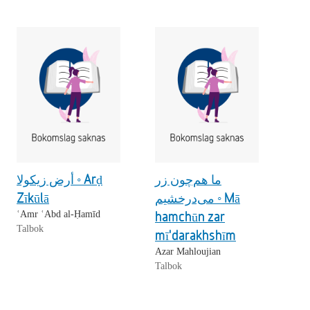
ما هم‌چون زر
أرض زيكولا ◦ Arḍ
Zīkūlā
می‌درخشیم ◦ Mā
hamchūn zar
ʿAmr ʿAbd al-Ḥamīd
Talbok
mī'darakhshīm
Azar Mahloujian
Talbok