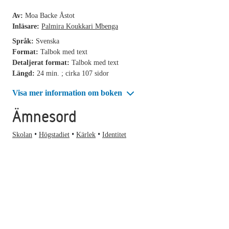
Av:
Moa Backe Åstot
Inläsare:
Palmira Koukkari Mbenga
Språk:
Svenska
Format:
Talbok med text
Detaljerat format:
Talbok med text
Längd:
24 min. ; cirka 107 sidor
Visa mer information om boken
Ämnesord
Skolan
Högstadiet
Kärlek
Identitet