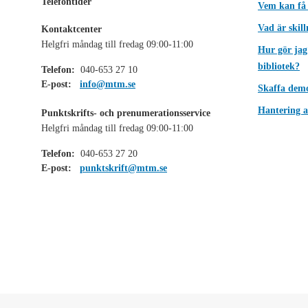
Telefontider
Vem kan få
Vad är skil
Kontaktcenter
Helgfri måndag till fredag 09:00-11:00
Hur gör jag
bibliotek?
Telefon:
040-653 27 10
E-post:
info@mtm.se
Skaffa dem
Hantering a
Punktskrifts- och prenumerationsservice
Helgfri måndag till fredag 09:00-11:00
Telefon:
040-653 27 20
E-post:
punktskrift@mtm.se