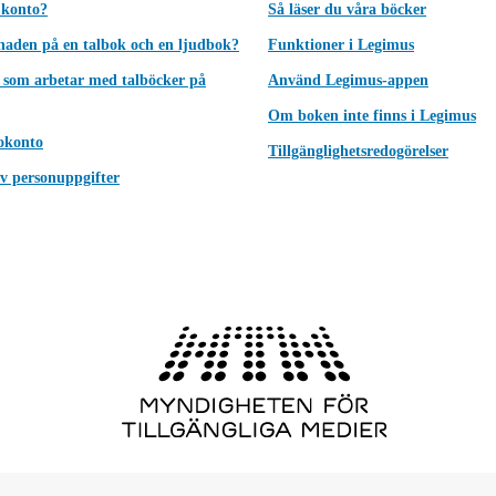
 konto?
Så läser du våra böcker
lnaden på en talbok och en ljudbok?
Funktioner i Legimus
 som arbetar med talböcker på
Använd Legimus-appen
Om boken inte finns i Legimus
okonto
Tillgänglighetsredogörelser
v personuppgifter