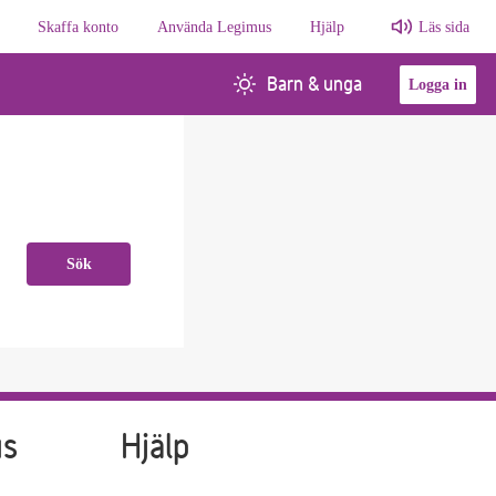
Skaffa konto
Använda Legimus
Hjälp
Läs sida
Barn & unga
Logga in
Sök
us
Hjälp