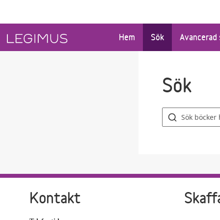
Gå till sökfältet
Gå till huvudinnehåll
Hem
Sök
Avancerad 
Sök
Sök
böcker
Kontakt
Skaff