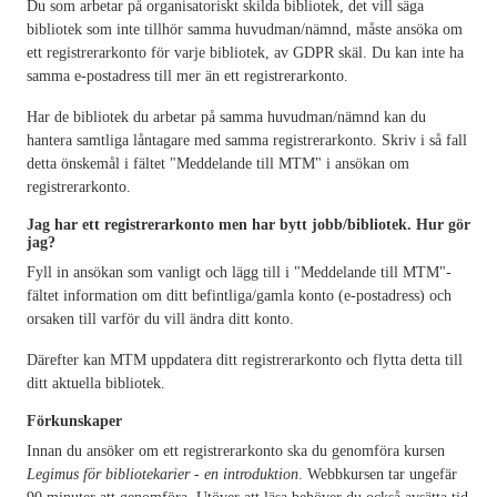
Du som arbetar på organisatoriskt skilda bibliotek, det vill säga
bibliotek som inte tillhör samma huvudman/nämnd, måste ansöka om
ett registrerarkonto för varje bibliotek, av GDPR skäl. Du kan inte ha
samma e-postadress till mer än ett registrerarkonto.
Har de bibliotek du arbetar på samma huvudman/nämnd kan du
hantera samtliga låntagare med samma registrerarkonto. Skriv i så fall
detta önskemål i fältet "Meddelande till MTM" i ansökan om
registrerarkonto.
Jag har ett registrerarkonto men har bytt jobb/bibliotek. Hur gör
jag?
Fyll in ansökan som vanligt och lägg till i "Meddelande till MTM"-
fältet information om ditt befintliga/gamla konto (e-postadress) och
orsaken till varför du vill ändra ditt konto.
Därefter kan MTM uppdatera ditt registrerarkonto och flytta detta till
ditt aktuella bibliotek.
Förkunskaper
Innan du ansöker om ett registrerarkonto ska du genomföra kursen
Legimus för bibliotekarier - en introduktion
. Webbkursen tar ungefär