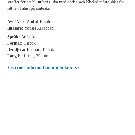
straffet för att bli utfattig lika med döden och Khaled måste slåss för
sitt liv. Inläst på arabiska
Av:
ʿAmr ʿAbd al-Ḥamīd
Inläsare:
Yousef Alkabbani
Språk:
Arabiska
Format:
Talbok
Detaljerat format:
Talbok
Längd:
11 tim., 30 min.
Visa mer information om boken