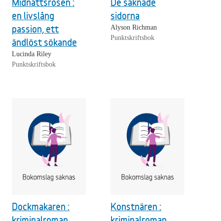
Midnattsrosen :
De saknade
en livslång
sidorna
passion, ett
Alyson Richman
Punktskriftsbok
ändlöst sökande
Lucinda Riley
Punktskriftsbok
Dockmakaren :
Konstnären :
kriminalroman
kriminalroman