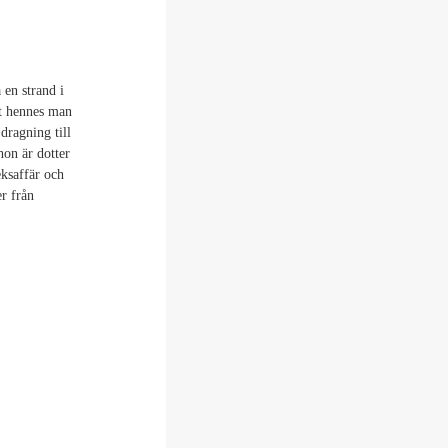
 en strand i
tt hennes man
 dragning till
hon är dotter
eksaffär och
r från