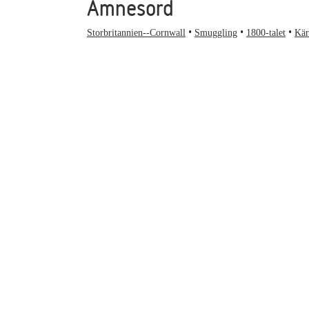
Ämnesord
Storbritannien--Cornwall
Smuggling
1800-talet
Kär