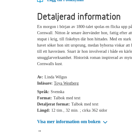
Detaljerad information
En morgon i början av 1800-talet spolas en flicka upp på
Cornwall. Nitton år senare återvänder hon, fattig efter a
stupat i krig, till fiskebyn där hon hittades. Med en stark
havet söker hon sitt ursprung, medan byborna viskar att 
till ett havsväsen. Snart är hon involverad i både en kärl
smugglarverksamhet. Historisk roman inspirerad av myte
Cornwalls kust.
Av:
Linda Wilgus
Inläsare:
Toya Westberg
Språk:
Svenska
Format:
Talbok med text
Detaljerat format:
Talbok med text
Längd:
12 tim., 32 min. ; cirka 362 sidor
Visa mer information om boken