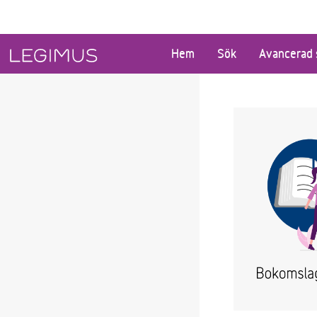
Gå till huvudinnehåll
Hem
Sök
Avancerad 