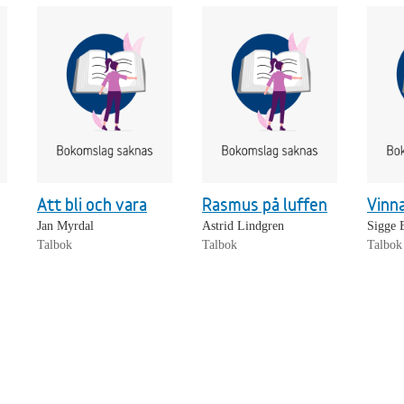
Att bli och vara
Rasmus på luffen
Vinn
Jan Myrdal
Astrid Lindgren
Sigge 
Talbok
Talbok
Talbok