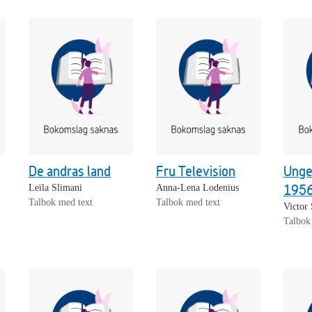
De andras land
Fru Television
Unge
195
Leïla Slimani
Anna-Lena Lodenius
Talbok med text
Talbok med text
Victor
Talbok