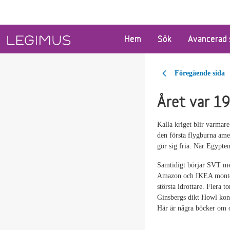
Gå till huvudinnehåll
Hem
Sök
Avancerad 
Föregående sida
Året var 1
Kalla kriget blir varmare
den första flygburna amer
gör sig fria. När Egypte
Samtidigt börjar SVT med
Amazon och IKEA monterb
största idrottare. Flera
Ginsbergs dikt Howl konfi
Här är några böcker om 