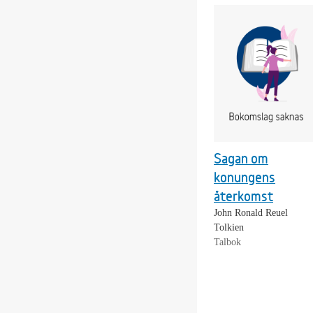
Sagan om
konungens
återkomst
John Ronald Reuel
Tolkien
Talbok