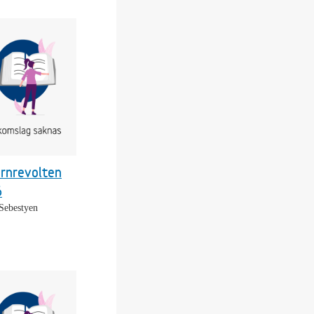
rnrevolten
6
 Sebestyen