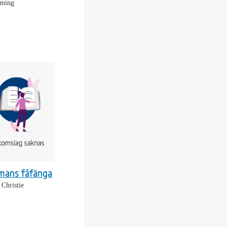
eming
mans fåfänga
 Christie