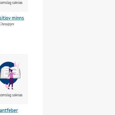
sjtjov minns
Chrusjtjev
antfeber