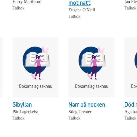
mot natt
Harry Martinson
Ian Fl
Talbok
Talbok
Eugene O'Neill
Talbok
Sibyllan
Narr på nocken
Död 
Pär Lagerkvist
Stieg Trenter
Agatha
Talbok
Talbok
Talbok