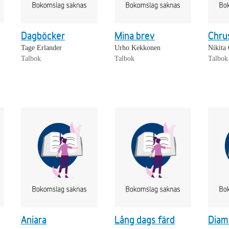
Dagböcker
Mina brev
Chru
Tage Erlander
Urho Kekkonen
Nikita 
Talbok
Talbok
Talbok
Aniara
Lång dags färd
Diam