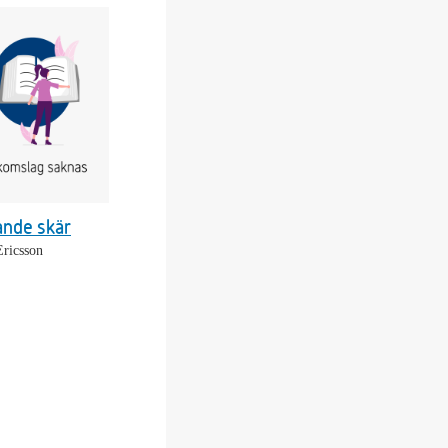
ande skär
Ericsson