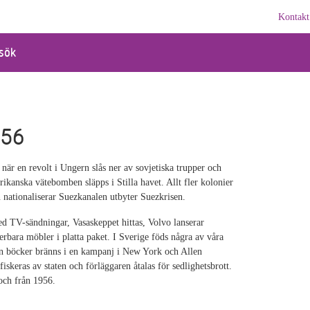
Kontakt
sök
956
 när en revolt i Ungern slås ner av sovjetiska trupper och
ikanska vätebomben släpps i Stilla havet. Allt fler kolonier
n nationaliserar Suezkanalen utbyter Suezkrisen.
 TV-sändningar, Vasaskeppet hittas, Volvo lanserar
ara möbler i platta paket. I Sverige föds några av våra
 ton böcker bränns i en kampanj i New York och Allen
skeras av staten och förläggaren åtalas för sedlighetsbrott.
och från 1956.