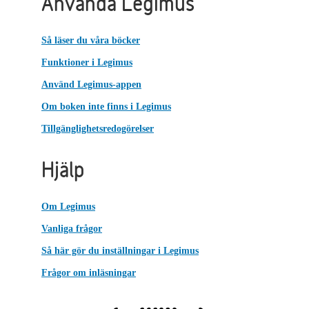
Använda Legimus
Så läser du våra böcker
Funktioner i Legimus
Använd Legimus-appen
Om boken inte finns i Legimus
Tillgänglighetsredogörelser
Hjälp
Om Legimus
Vanliga frågor
Så här gör du inställningar i Legimus
Frågor om inläsningar