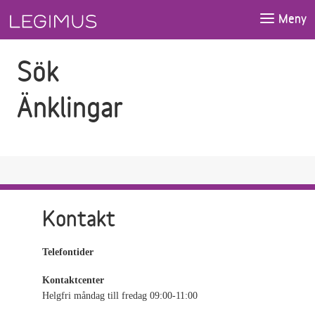
Gå till sökfältet
Gå till huvudinnehåll
Meny
Sök
Änklingar
Kontakt
Telefontider
Kontaktcenter
Helgfri måndag till fredag 09:00-11:00