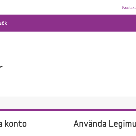
Kontakt
sök
r
a konto
Använda Legim