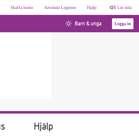
Skaffa konto
Använda Legimus
Hjälp
Läs sida
Barn & unga
Logga in
us
Hjälp