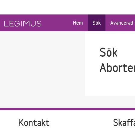
Gå till sökfältet
Gå till huvudinnehåll
Hem
Sök
Avancerad 
Sök
Aborte
Kontakt
Skaff