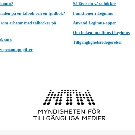
 konto?
Så läser du våra böcker
lnaden på en talbok och en ljudbok?
Funktioner i Legimus
 som arbetar med talböcker på
Använd Legimus-appen
Om boken inte finns i Legimus
okonto
Tillgänglighetsredogörelser
v personuppgifter