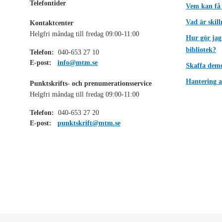
Telefontider
Vem kan få
Vad är skil
Kontaktcenter
Helgfri måndag till fredag 09:00-11:00
Hur gör jag
bibliotek?
Telefon:
040-653 27 10
E-post:
info@mtm.se
Skaffa dem
Hantering a
Punktskrifts- och prenumerationsservice
Helgfri måndag till fredag 09:00-11:00
Telefon:
040-653 27 20
E-post:
punktskrift@mtm.se