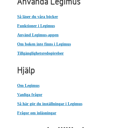
Använda Legimus
Så läser du våra böcker
Funktioner i Legimus
Använd Legimus-appen
Om boken inte finns i Legimus
Tillgänglighetsredogörelser
Hjälp
Om Legimus
Vanliga frågor
Så här gör du inställningar i Legimus
Frågor om inläsningar