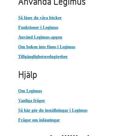
Använda Legimus
Så läser du våra böcker
Funktioner i Legimus
Använd Legimus-appen
Om boken inte finns i Legimus
Tillgänglighetsredogörelser
Hjälp
Om Legimus
Vanliga frågor
Så här gör du inställningar i Legimus
Frågor om inläsningar