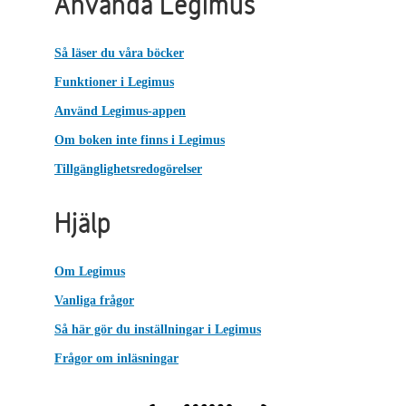
Använda Legimus
Så läser du våra böcker
Funktioner i Legimus
Använd Legimus-appen
Om boken inte finns i Legimus
Tillgänglighetsredogörelser
Hjälp
Om Legimus
Vanliga frågor
Så här gör du inställningar i Legimus
Frågor om inläsningar