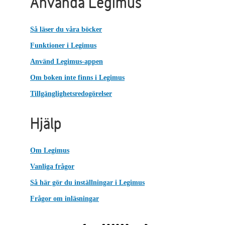
Använda Legimus
Så läser du våra böcker
Funktioner i Legimus
Använd Legimus-appen
Om boken inte finns i Legimus
Tillgänglighetsredogörelser
Hjälp
Om Legimus
Vanliga frågor
Så här gör du inställningar i Legimus
Frågor om inläsningar