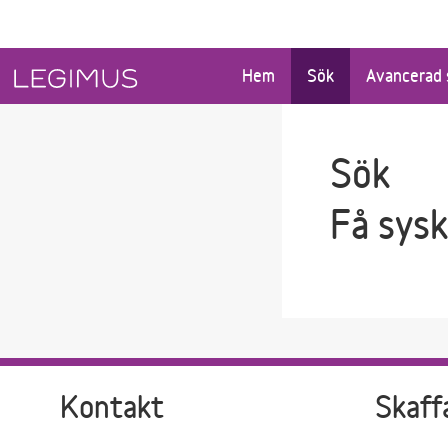
Gå till sökfältet
Gå till huvudinnehåll
Hem
Sök
Avancerad 
Sök
Få sys
Kontakt
Skaff