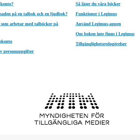
 konto?
Så läser du våra böcker
lnaden på en talbok och en ljudbok?
Funktioner i Legimus
 som arbetar med talböcker på
Använd Legimus-appen
Om boken inte finns i Legimus
okonto
Tillgänglighetsredogörelser
v personuppgifter