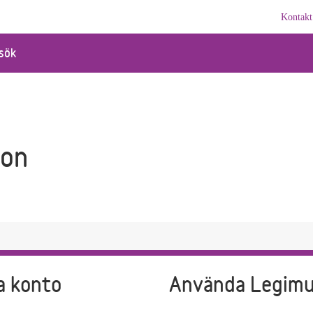
Kontakt
sök
kon
a konto
Använda Legim