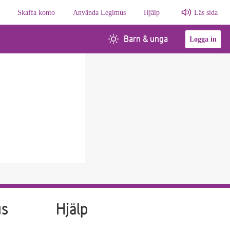
Skaffa konto
Använda Legimus
Hjälp
Läs sida
Barn & unga
Logga in
us
Hjälp