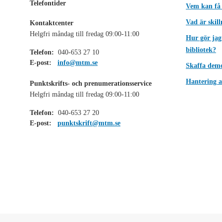
Telefontider
Vem kan få
Vad är skil
Kontaktcenter
Helgfri måndag till fredag 09:00-11:00
Hur gör jag
bibliotek?
Telefon:
040-653 27 10
E-post:
info@mtm.se
Skaffa dem
Hantering a
Punktskrifts- och prenumerationsservice
Helgfri måndag till fredag 09:00-11:00
Telefon:
040-653 27 20
E-post:
punktskrift@mtm.se