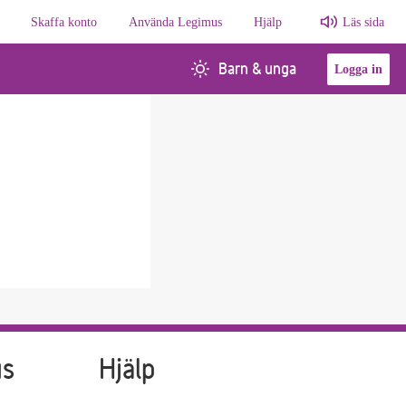
Skaffa konto
Använda Legimus
Hjälp
Läs sida
Barn & unga
Logga in
us
Hjälp