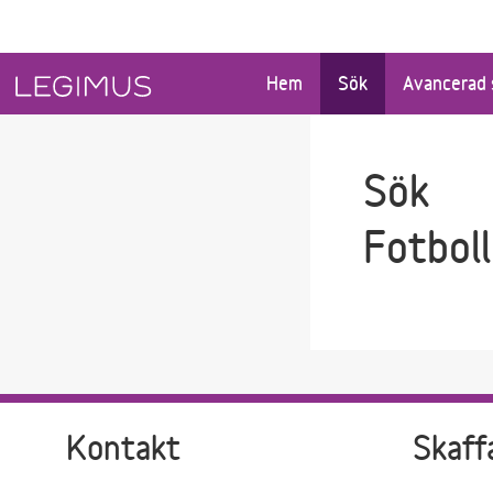
Gå till sökfältet
Gå till huvudinnehåll
Hem
Sök
Avancerad 
Sök
Fotboll
Kontakt
Skaff