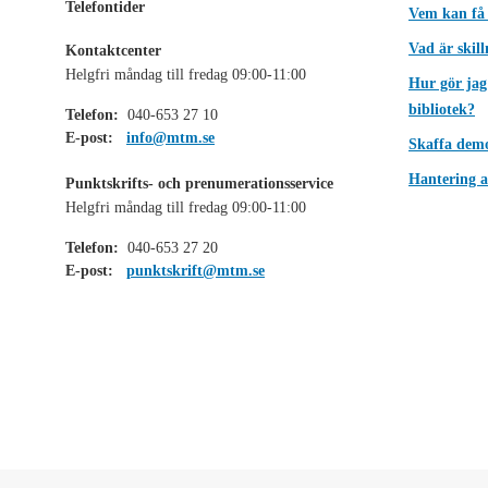
Telefontider
Vem kan få
Vad är skil
Kontaktcenter
Helgfri måndag till fredag 09:00-11:00
Hur gör jag
bibliotek?
Telefon:
040-653 27 10
E-post:
info@mtm.se
Skaffa dem
Hantering a
Punktskrifts- och prenumerationsservice
Helgfri måndag till fredag 09:00-11:00
Telefon:
040-653 27 20
E-post:
punktskrift@mtm.se