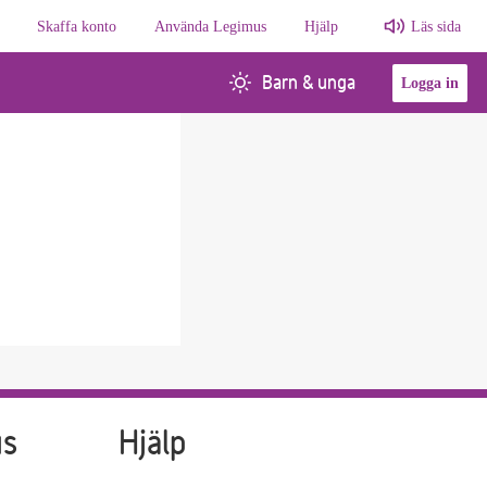
Skaffa konto
Använda Legimus
Hjälp
Läs sida
Barn & unga
Logga in
us
Hjälp