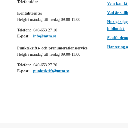
Telefontider
Vem kan få
Vad är skil
Kontaktcenter
Helgfri måndag till fredag 09:00-11:00
Hur gör jag
bibliotek?
Telefon:
040-653 27 10
E-post:
info@mtm.se
Skaffa dem
Hantering a
Punktskrifts- och prenumerationsservice
Helgfri måndag till fredag 09:00-11:00
Telefon:
040-653 27 20
E-post:
punktskrift@mtm.se