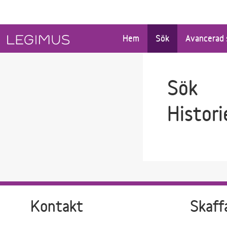
Gå till sökfältet
Gå till huvudinnehåll
Hem
Sök
Avancerad 
Sök
Histori
Kontakt
Skaff