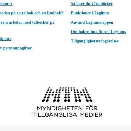
 konto?
Så läser du våra böcker
lnaden på en talbok och en ljudbok?
Funktioner i Legimus
 som arbetar med talböcker på
Använd Legimus-appen
Om boken inte finns i Legimus
okonto
Tillgänglighetsredogörelser
v personuppgifter