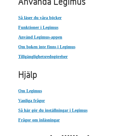
Använda Legimus
Så läser du våra böcker
Funktioner i Legimus
Använd Legimus-appen
Om boken inte finns i Legimus
Tillgänglighetsredogörelser
Hjälp
Om Legimus
Vanliga frågor
Så här gör du inställningar i Legimus
Frågor om inläsningar