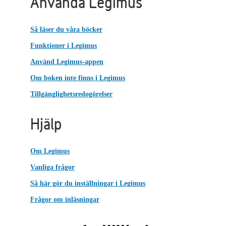
Använda Legimus
Så läser du våra böcker
Funktioner i Legimus
Använd Legimus-appen
Om boken inte finns i Legimus
Tillgänglighetsredogörelser
Hjälp
Om Legimus
Vanliga frågor
Så här gör du inställningar i Legimus
Frågor om inläsningar