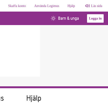
Skaffa konto
Använda Legimus
Hjälp
Läs sida
Barn & unga
Logga in
us
Hjälp