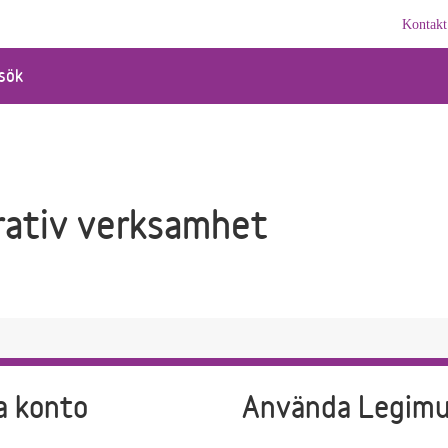
Kontakt
sök
rativ verksamhet
a konto
Använda Legim