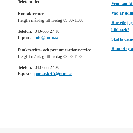
Telefontider
Vem kan få
Vad är skil
Kontaktcenter
Helgfri måndag till fredag 09:00-11:00
Hur gör jag
bibliotek?
Telefon:
040-653 27 10
E-post:
info@mtm.se
Skaffa dem
Hantering a
Punktskrifts- och prenumerationsservice
Helgfri måndag till fredag 09:00-11:00
Telefon:
040-653 27 20
E-post:
punktskrift@mtm.se