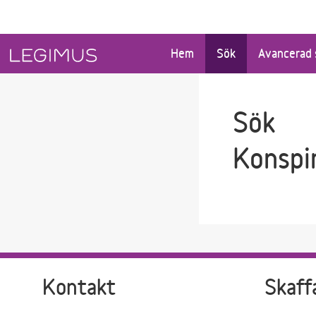
Gå till sökfältet
Gå till huvudinnehåll
Hem
Sök
Avancerad 
Sök
Konspi
Kontakt
Skaff