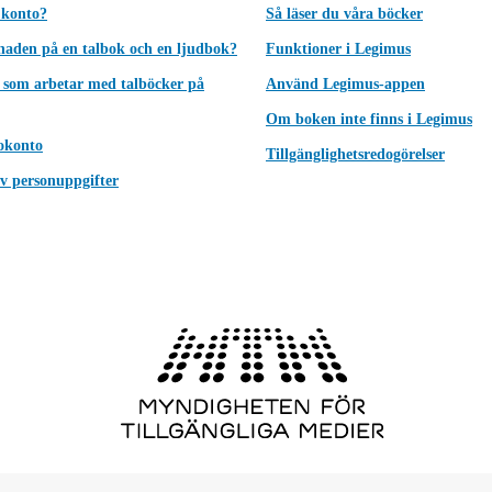
 konto?
Så läser du våra böcker
lnaden på en talbok och en ljudbok?
Funktioner i Legimus
 som arbetar med talböcker på
Använd Legimus-appen
Om boken inte finns i Legimus
okonto
Tillgänglighetsredogörelser
v personuppgifter