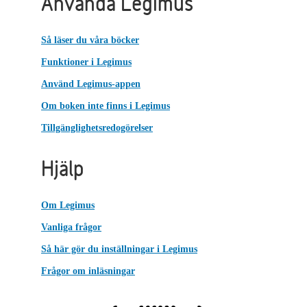
Använda Legimus
Så läser du våra böcker
Funktioner i Legimus
Använd Legimus-appen
Om boken inte finns i Legimus
Tillgänglighetsredogörelser
Hjälp
Om Legimus
Vanliga frågor
Så här gör du inställningar i Legimus
Frågor om inläsningar