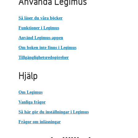
Använda Legimus
Så läser du våra böcker
Funktioner i Legimus
Använd Legimus-appen
Om boken inte finns i Legimus
Tillgänglighetsredogörelser
Hjälp
Om Legimus
Vanliga frågor
Så här gör du inställningar i Legimus
Frågor om inläsningar