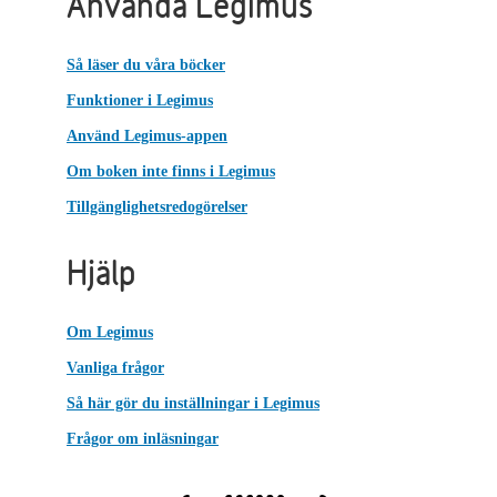
Använda Legimus
Så läser du våra böcker
Funktioner i Legimus
Använd Legimus-appen
Om boken inte finns i Legimus
Tillgänglighetsredogörelser
Hjälp
Om Legimus
Vanliga frågor
Så här gör du inställningar i Legimus
Frågor om inläsningar