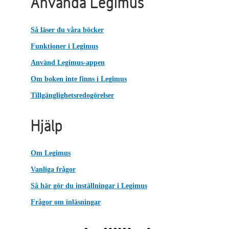
Använda Legimus
Så läser du våra böcker
Funktioner i Legimus
Använd Legimus-appen
Om boken inte finns i Legimus
Tillgänglighetsredogörelser
Hjälp
Om Legimus
Vanliga frågor
Så här gör du inställningar i Legimus
Frågor om inläsningar