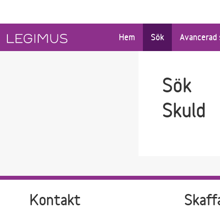
Gå till sökfältet
Gå till huvudinnehåll
Hem
Sök
Avancerad 
Sök
Skuld
Kontakt
Skaff