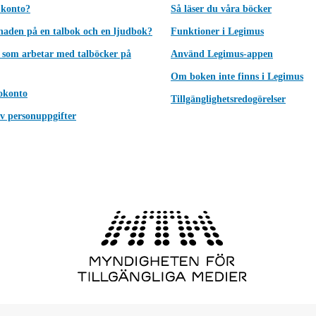
 konto?
Så läser du våra böcker
lnaden på en talbok och en ljudbok?
Funktioner i Legimus
 som arbetar med talböcker på
Använd Legimus-appen
Om boken inte finns i Legimus
okonto
Tillgänglighetsredogörelser
v personuppgifter