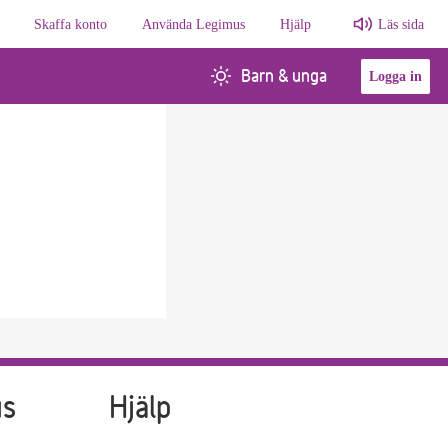
Skaffa konto
Använda Legimus
Hjälp
Läs sida
Barn & unga
Logga in
us
Hjälp