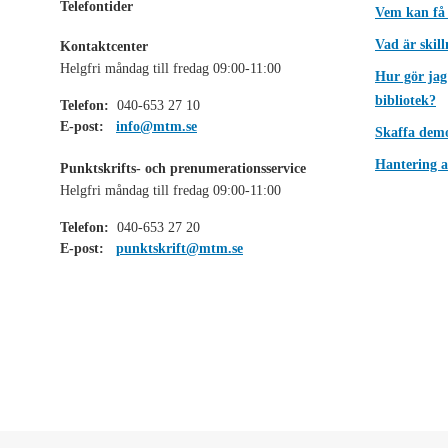
Telefontider
Vem kan få
Vad är skil
Kontaktcenter
Helgfri måndag till fredag 09:00-11:00
Hur gör jag
bibliotek?
Telefon:
040-653 27 10
E-post:
info@mtm.se
Skaffa dem
Hantering a
Punktskrifts- och prenumerationsservice
Helgfri måndag till fredag 09:00-11:00
Telefon:
040-653 27 20
E-post:
punktskrift@mtm.se