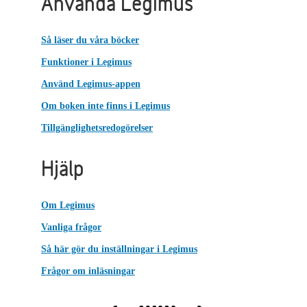
Använda Legimus
Så läser du våra böcker
Funktioner i Legimus
Använd Legimus-appen
Om boken inte finns i Legimus
Tillgänglighetsredogörelser
Hjälp
Om Legimus
Vanliga frågor
Så här gör du inställningar i Legimus
Frågor om inläsningar