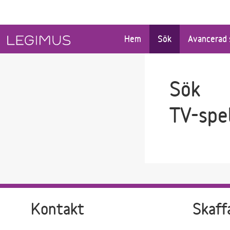
Gå till sökfältet
Gå till huvudinnehåll
Hem
Sök
Avancerad 
Sök
TV-spe
Kontakt
Skaff