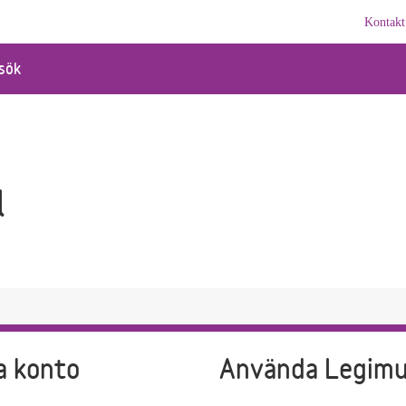
Kontakt
sök
l
a konto
Använda Legim