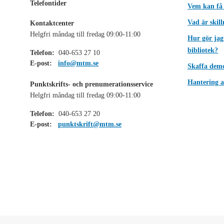
Telefontider
Vem kan få
Vad är skil
Kontaktcenter
Helgfri måndag till fredag 09:00-11:00
Hur gör jag
bibliotek?
Telefon:
040-653 27 10
E-post:
info@mtm.se
Skaffa dem
Hantering a
Punktskrifts- och prenumerationsservice
Helgfri måndag till fredag 09:00-11:00
Telefon:
040-653 27 20
E-post:
punktskrift@mtm.se