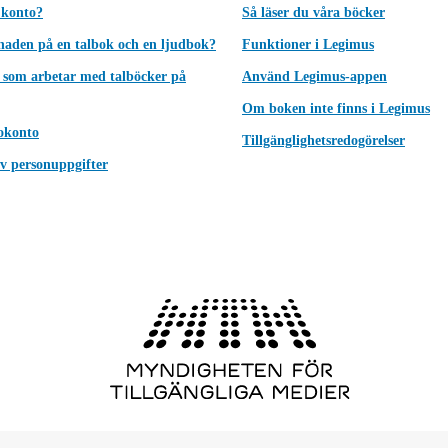
 konto?
Så läser du våra böcker
lnaden på en talbok och en ljudbok?
Funktioner i Legimus
 som arbetar med talböcker på
Använd Legimus-appen
Om boken inte finns i Legimus
okonto
Tillgänglighetsredogörelser
v personuppgifter