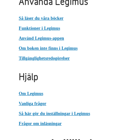
Använda Legimus
Så läser du våra böcker
Funktioner i Legimus
Använd Legimus-appen
Om boken inte finns i Legimus
Tillgänglighetsredogörelser
Hjälp
Om Legimus
Vanliga frågor
Så här gör du inställningar i Legimus
Frågor om inläsningar