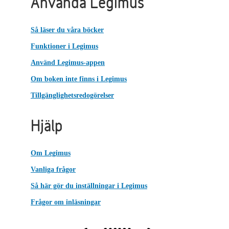
Använda Legimus
Så läser du våra böcker
Funktioner i Legimus
Använd Legimus-appen
Om boken inte finns i Legimus
Tillgänglighetsredogörelser
Hjälp
Om Legimus
Vanliga frågor
Så här gör du inställningar i Legimus
Frågor om inläsningar