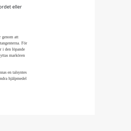
rdet eller
er genom att
ltangenterna. För
ar i den löpande
lyttas markören
nnas en talsyntes
 andra hjälpmedel