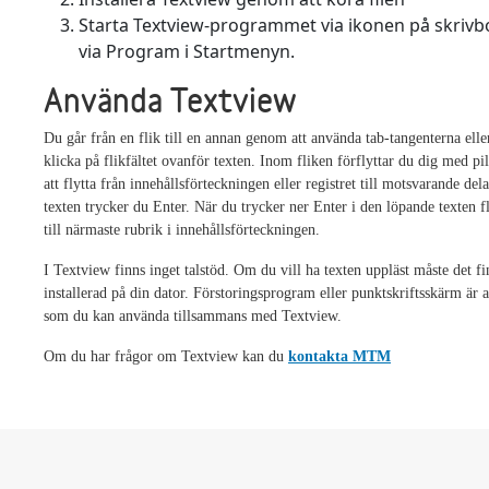
Starta Textview-programmet via ikonen på skrivbo
via Program i Startmenyn.
Använda Textview
Du går från en flik till en annan genom att använda tab-tangenterna ell
klicka på flikfältet ovanför texten. Inom fliken förflyttar du dig med pi
att flytta från innehållsförteckningen eller registret till motsvarande del
texten trycker du Enter. När du trycker ner Enter i den löpande texten f
till närmaste rubrik i innehållsförteckningen.
I Textview finns inget talstöd. Om du vill ha texten uppläst måste det fi
installerad på din dator. Förstoringsprogram eller punktskriftsskärm är
som du kan använda tillsammans med Textview.
Om du har frågor om Textview kan du
kontakta MTM