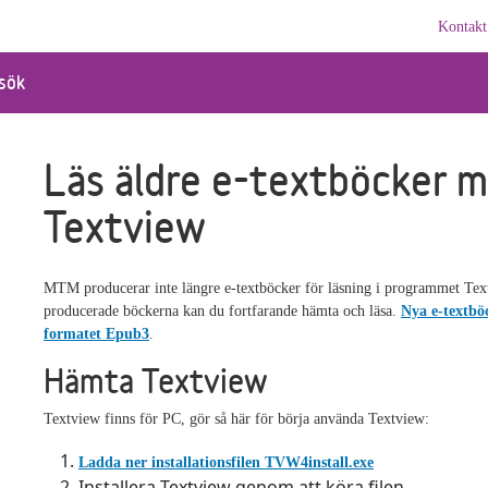
Kontakt
sök
Läs äldre e-textböcker 
Textview
MTM producerar inte längre e-textböcker för läsning i programmet Tex
producerade böckerna kan du fortfarande hämta och läsa.
Nya e-textbö
formatet Epub3
.
Hämta Textview
Textview finns för PC, gör så här för börja använda Textview:
Ladda ner installationsfilen TVW4install.exe
Installera Textview genom att köra filen