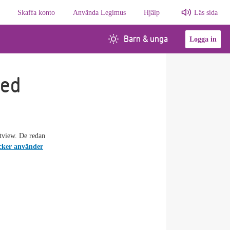
Skaffa konto
Använda Legimus
Hjälp
Läs sida
Barn & unga
Logga in
med
tview. De redan
cker använder