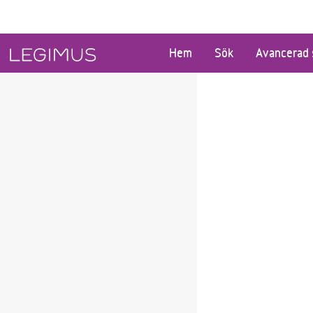
Gå till huvudinnehåll
Hem
Sök
Avancerad 