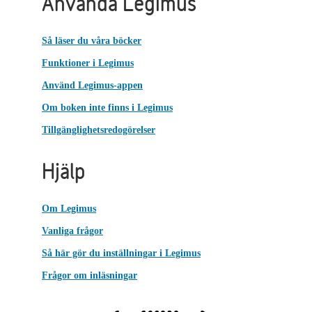
Använda Legimus
Så läser du våra böcker
Funktioner i Legimus
Använd Legimus-appen
Om boken inte finns i Legimus
Tillgänglighetsredogörelser
Hjälp
Om Legimus
Vanliga frågor
Så här gör du inställningar i Legimus
Frågor om inläsningar