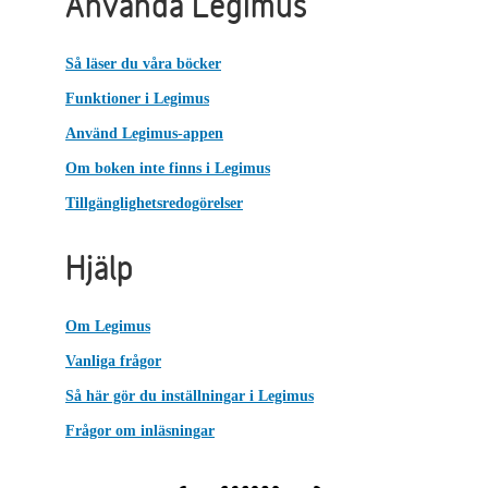
Använda Legimus
Så läser du våra böcker
Funktioner i Legimus
Använd Legimus-appen
Om boken inte finns i Legimus
Tillgänglighetsredogörelser
Hjälp
Om Legimus
Vanliga frågor
Så här gör du inställningar i Legimus
Frågor om inläsningar